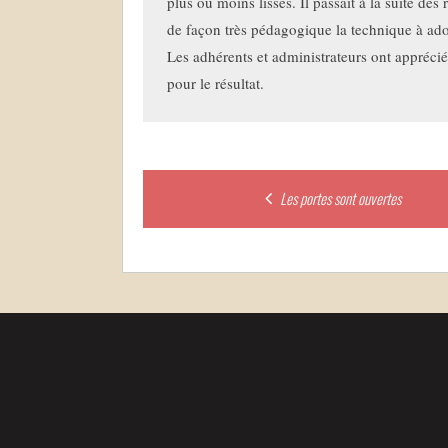
plus ou moins lisses. Il passait à la suite des 
de façon très pédagogique la technique à adopt
Les adhérents et administrateurs ont apprécié l
pour le résultat.
Post
Les portes sont ouvertes
navigation