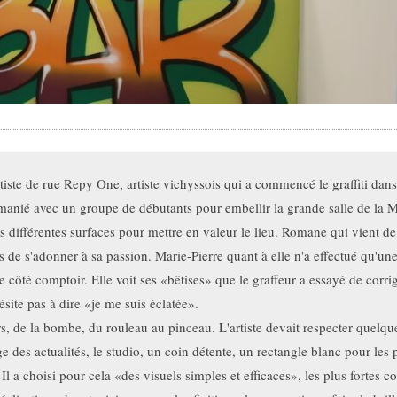
tiste de rue Repy One, artiste vichyssois qui a commencé le graffiti dans
a manié avec un groupe de débutants pour embellir la grande salle de la 
es différentes surfaces pour mettre en valeur le lieu. Romane qui vient de 
is de s'adonner à sa passion. Marie-Pierre quant à elle n'a effectué qu'une
e côté comptoir. Elle voit ses «bêtises» que le graffeur a essayé de corrige
site pas à dire «je me suis éclatée». 

, de la bombe, du rouleau au pinceau. L'artiste devait respecter quelques
hage des actualités, le studio, un coin détente, un rectangle blanc pour les 
Il a choisi pour cela «des visuels simples et efficaces», les plus fortes c