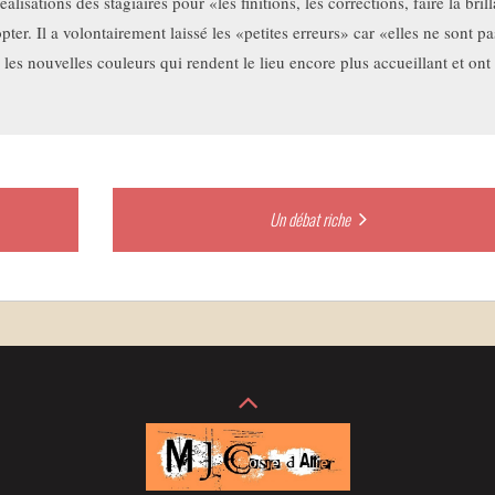
réalisations des stagiaires pour «les finitions, les corrections, faire la bri
er. Il a volontairement laissé les «petites erreurs» car «elles ne sont pas
es nouvelles couleurs qui rendent le lieu encore plus accueillant et ont fél
Un débat riche