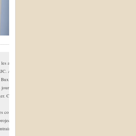
 les années 2000. Son outil de 

MJC. Ainsi, Romane, 12 ans, Kévin, 

Buxières aime la peinture et fait

 journée et s'est consacrée

r. C'était la première fois

 contraintes liés aux espaces à créer 

projections. Il a composé 

ontraintes venant des supports 
